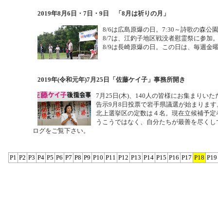
2019年8月6日・7日・9日 「8月は祈りの月」
8/6は広島原爆の日。7:30～詩歌の森
8/7は、江釣子地区戦没者慰霊祭に参加
8/9は長崎原爆の日。この日は、毎週
2019年(令和元年)7月25日「佐藤ケイ子」事務所開き
7月25日(木)、140人の皆様にお集まり
告示9月8日投票で岩手県議選が始まります
北上選挙区の定数は４名。現在立候補予定
うこうではなく、自分たちが最善を尽くし
ログをご覧下さい。
P1
P2
P3
P4
P5
P6
P7
P8
P9
P10
P11
P12
P13
P14
P15
P16
P17
P18
P19