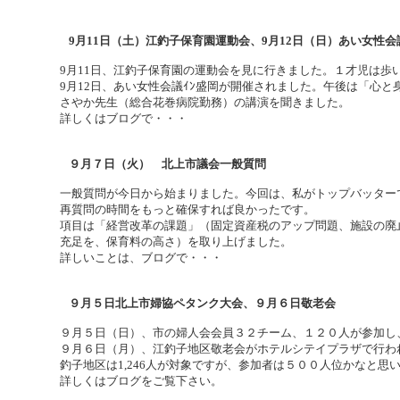
9月11日（土）江釣子保育園運動会、9月12日（日）あい女性会
9月11日、江釣子保育園の運動会を見に行きました。１才児は
9月12日、あい女性会議ｲﾝ盛岡が開催されました。午後は「心
さやか先生（総合花巻病院勤務）の講演を聞きました。
詳しくはブログで・・・
９月７日（火） 北上市議会一般質問
一般質問が今日から始まりました。今回は、私がトップバッター
再質問の時間をもっと確保すれば良かったです。
項目は「経営改革の課題」（固定資産税のアップ問題、施設の廃
充足を、保育料の高さ）を取り上げました。
詳しいことは、ブログで・・・
９月５日北上市婦協ペタンク大会、９月６日敬老会
９月５日（日）、市の婦人会会員３２チーム、１２０人が参加し
９月６日（月）、江釣子地区敬老会がホテルシテイプラザで行われ
釣子地区は1,246人が対象ですが、参加者は５００人位かなと思
詳しくはブログをご覧下さい。