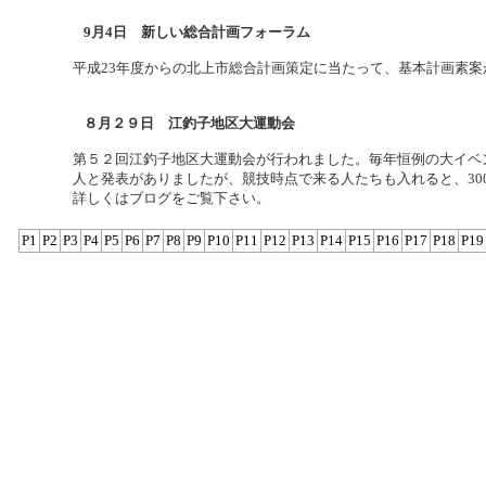
9月4日 新しい総合計画フォーラム
平成23年度からの北上市総合計画策定に当たって、基本計画素
８月２９日 江釣子地区大運動会
第５２回江釣子地区大運動会が行われました。毎年恒例の大イベン
人と発表がありましたが、競技時点で来る人たちも入れると、30
詳しくはブログをご覧下さい。
P1
P2
P3
P4
P5
P6
P7
P8
P9
P10
P11
P12
P13
P14
P15
P16
P17
P18
P19