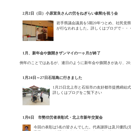
2月2日（日）小原宣良さんの労をねぎらい叙勲を祝う会
岩手県議会議員を5期20年つとめ、社民党
が行なわれました。詳しくはブログで・・
1月、新年会や旗開きザンマイの一ヶ月が終了
例年のことではあるが、連日のように新年会や旗開きがあり、20
1月24日～27日石垣島に行きました
1月25日北上市と石垣市の友好都市提携締結式
詳しくはブログをご覧下さい
1月6日 市勢功労者表彰式・北上市新年交賀会
今回の表彰は5名の皆さんでした。代表謝辞は及川優氏(