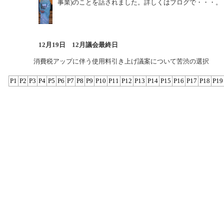
事業)のことを話されました。詳しくはブログで・・・。
12月19日 12月議会最終日
消費税アップに伴う使用料引き上げ議案について苦渋の選択
P1
P2
P3
P4
P5
P6
P7
P8
P9
P10
P11
P12
P13
P14
P15
P16
P17
P18
P19