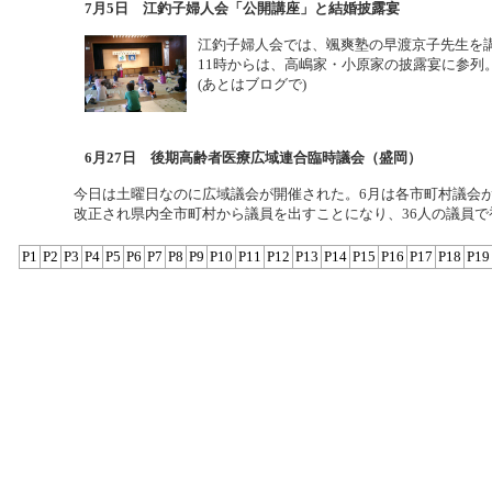
7月5日 江釣子婦人会「公開講座」と結婚披露宴
江釣子婦人会では、颯爽塾の早渡京子先生を講
11時からは、高嶋家・小原家の披露宴に参
(あとはブログで)
6月27日 後期高齢者医療広域連合臨時議会（盛岡）
今日は土曜日なのに広域議会が開催された。6月は各市町村議会が
改正され県内全市町村から議員を出すことになり、36人の議員で
P1
P2
P3
P4
P5
P6
P7
P8
P9
P10
P11
P12
P13
P14
P15
P16
P17
P18
P19