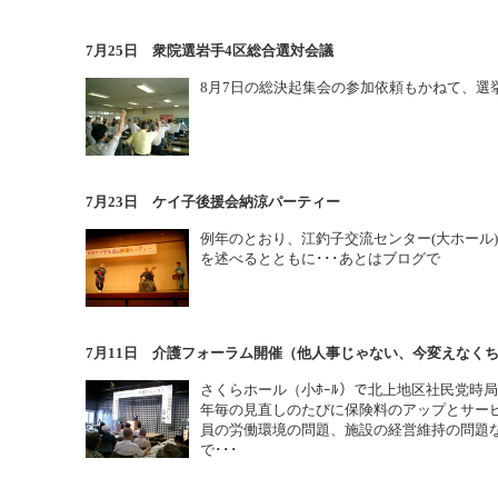
7月25日 衆院選岩手4区総合選対会議
8月7日の総決起集会の参加依頼もかねて、選
7月23日 ケイ子後援会納涼パーティー
例年のとおり、江釣子交流センター(大ホール
を述べるとともに･･･あとはブログで
7月11日 介護フォーラム開催（他人事じゃない、今変えなく
さくらホール（小ﾎｰﾙ）で北上地区社民党時
年毎の見直しのたびに保険料のアップとサー
員の労働環境の問題、施設の経営維持の問題
で･･･