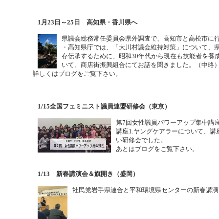
1月23日～25日 高知県・香川県へ
県議会総務常任委員会県外調査で、高知市と高松市に
・高知県庁では、「大川村議会維持対策」について、
存伝承するために、昭和30年代から現在も技能者を養
いて、商店街振興組合にてお話を聞きました。（中略
詳しくはブログをご覧下さい。
1/15全国フェミニスト議員連盟研修会（東京）
第7回女性議員パワーアップ集中講
講座1.ヤングケアラーについて、講
い研修会でした。
あとはブログをご覧下さい。
1/13 新春講演会＆旗開き（盛岡）
社民党岩手県連合と平和環境県センターの新春講演