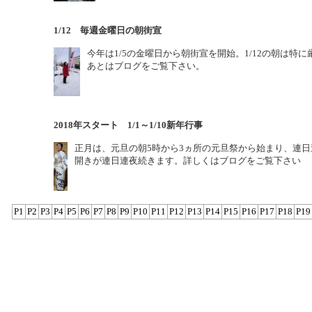
1/12 毎週金曜日の朝街宣
今年は1/5の金曜日から朝街宣を開始。1/12の朝は特
あとはブログをご覧下さい。
2018年スタート 1/1～1/10新年行事
正月は、元旦の朝5時から3ヵ所の元旦祭から始まり、連
開きが連日連夜続きます。詳しくはブログをご覧下さい
P1
P2
P3
P4
P5
P6
P7
P8
P9
P10
P11
P12
P13
P14
P15
P16
P17
P18
P19