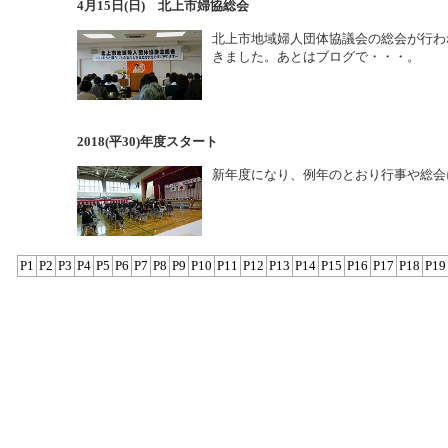
4月15日(日) 北上市婦協総会
北上市地域婦人団体協議会の総会が行わ
きました。あとはブログで・・・。
2018(平30)年度スタート
新年度になり、例年のとおり行事や総会
P1
P2
P3
P4
P5
P6
P7
P8
P9
P10
P11
P12
P13
P14
P15
P16
P17
P18
P19