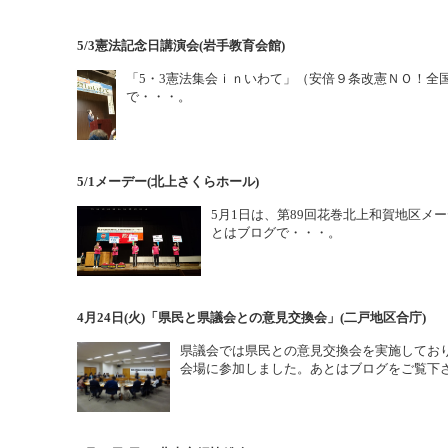
5/3憲法記念日講演会(岩手教育会館)
「5・3憲法集会ｉｎいわて」（安倍９条改憲ＮＯ！全
で・・・。
5/1メーデー(北上さくらホール)
5月1日は、第89回花巻北上和賀地区
とはブログで・・・。
4月24日(火)「県民と県議会との意見交換会」(二戸地区合庁)
県議会では県民との意見交換会を実施しておりま
会場に参加しました。あとはブログをご覧下